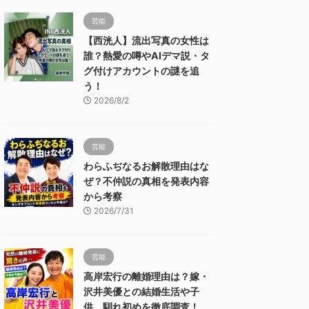
芸能
【西洸人】流出写真の女性は
誰？熱愛の噂やAIデマ説・タ
グ付けアカウントの謎を追
う！
2026/8/2
芸能
わらふぢなるお解散理由はな
ぜ？不仲説の真相を発表内容
から考察
2026/7/31
芸能
高岸宏行の離婚理由は？嫁・
沢井美優との結婚生活や子
供、馴れ初めを徹底調査！