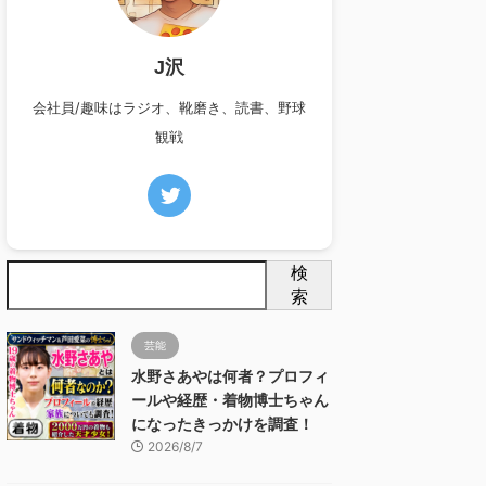
J沢
会社員/趣味はラジオ、靴磨き、読書、野球
観戦
検
索
芸能
水野さあやは何者？プロフィ
ールや経歴・着物博士ちゃん
になったきっかけを調査！
2026/8/7