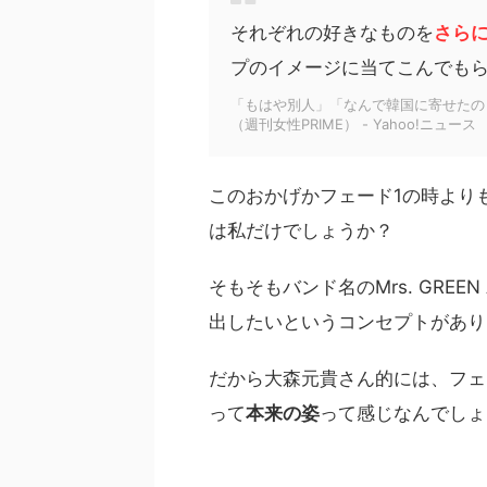
それぞれの好きなものを
さら
プのイメージに当てこんでも
「もはや別人」「なんで韓国に寄せたの
（週刊女性PRIME） - Yahoo!ニュース
このおかげかフェード1の時より
は私だけでしょうか？
そもそもバンド名のMrs. GREE
出したいというコンセプトがあり
だから大森元貴さん的には、フェ
って
本来の姿
って感じなんでしょ