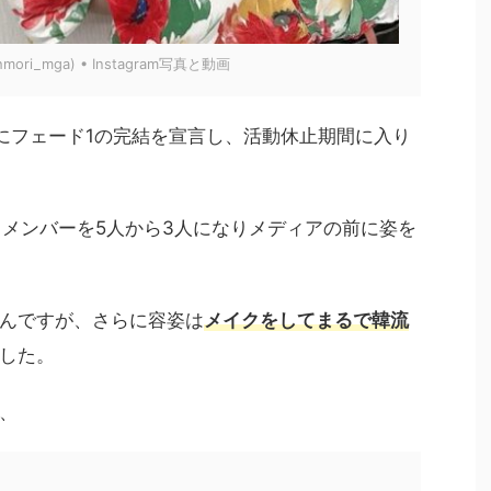
hmori_mga) • Instagram写真と動画
2020年にフェード1の完結を宣言し、活動休止期間に入り
、メンバーを5人から3人になりメディアの前に姿を
んですが、さらに容姿は
メイクをして
まるで韓流
した。
、