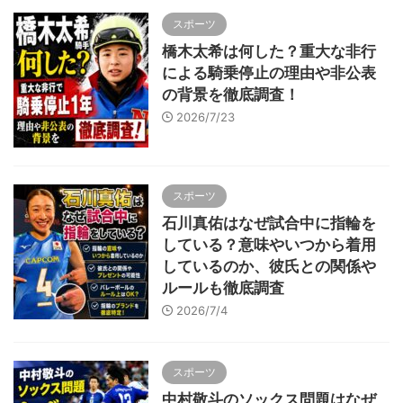
スポーツ
橋木太希は何した？重大な非行
による騎乗停止の理由や非公表
の背景を徹底調査！
2026/7/23
スポーツ
石川真佑はなぜ試合中に指輪を
している？意味やいつから着用
しているのか、彼氏との関係や
ルールも徹底調査
2026/7/4
スポーツ
中村敬斗のソックス問題はなぜ