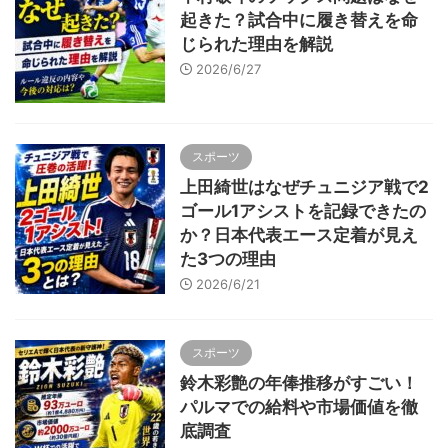
起きた？試合中に履き替えを命
じられた理由を解説
2026/6/27
スポーツ
上田綺世はなぜチュニジア戦で2
ゴール1アシストを記録できたの
か？日本代表エース定着が見え
た3つの理由
2026/6/21
スポーツ
鈴木彩艶の年俸推移がすごい！
パルマでの給料や市場価値を徹
底調査