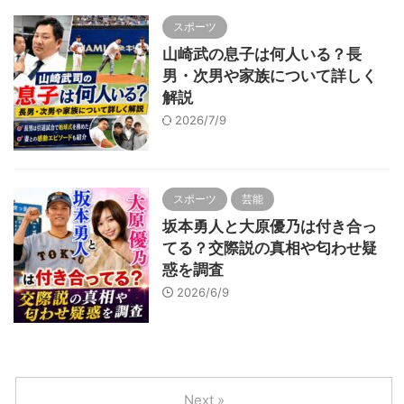
スポーツ
山崎武の息子は何人いる？長
男・次男や家族について詳しく
解説
2026/7/9
スポーツ
芸能
坂本勇人と大原優乃は付き合っ
てる？交際説の真相や匂わせ疑
惑を調査
2026/6/9
Next »