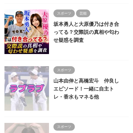
スポーツ
芸能
坂本勇人と大原優乃は付き合
ってる？交際説の真相や匂わ
せ疑惑を調査
スポーツ
山本由伸と高橋宏斗 仲良し
エピソード！一緒に自主ト
レ・香水もマネる他
スポーツ