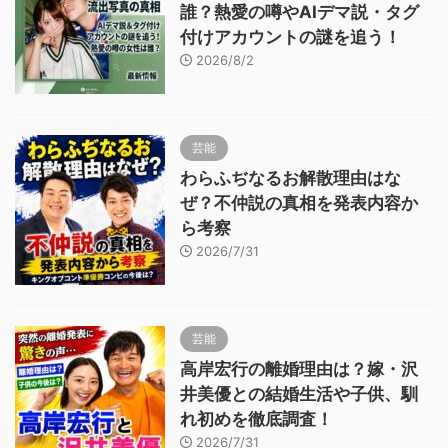
誰？熱愛の噂やAIデマ説・タグ
付けアカウントの謎を追う！
2026/8/2
芸能
わらふぢなるお解散理由はな
ぜ？不仲説の真相を発表内容か
ら考察
2026/7/31
芸能
高岸宏行の離婚理由は？嫁・沢
井美優との結婚生活や子供、馴
れ初めを徹底調査！
2026/7/31