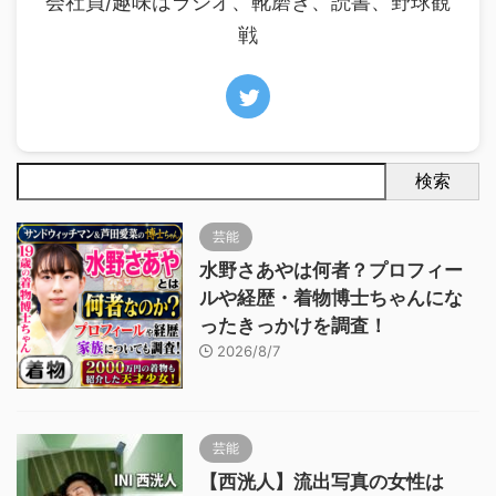
会社員/趣味はラジオ、靴磨き、読書、野球観
戦
検索
芸能
水野さあやは何者？プロフィー
ルや経歴・着物博士ちゃんにな
ったきっかけを調査！
2026/8/7
芸能
【西洸人】流出写真の女性は