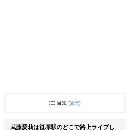
目次
[
表示
]
武藤愛莉は笹塚駅のどこで路上ライブし