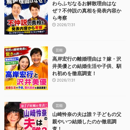
わらふぢなるお解散理由はな
ぜ？不仲説の真相を発表内容か
ら考察
2026/7/31
芸能
高岸宏行の離婚理由は？嫁・沢
井美優との結婚生活や子供、馴
れ初めを徹底調査！
2026/7/31
芸能
山崎怜奈の夫は誰？子どもの父
親やいつ結婚したのか徹底調
査！