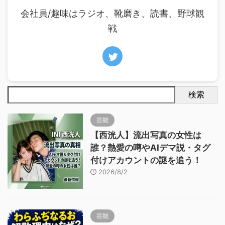
会社員/趣味はラジオ、靴磨き、読書、野球観
戦
検索
芸能
【西洸人】流出写真の女性は
誰？熱愛の噂やAIデマ説・タグ
付けアカウントの謎を追う！
2026/8/2
芸能