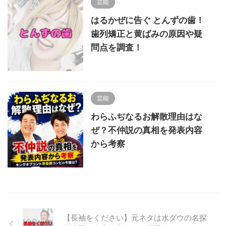
芸能
はるかぜに告ぐ とんずの歯！
歯列矯正と黄ばみの原因や疑
問点を調査！
芸能
わらふぢなるお解散理由はな
ぜ？不仲説の真相を発表内容
から考察
【長袖をください】元ネタは水ダウの名探