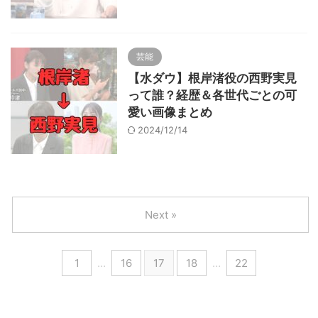
芸能
【水ダウ】根岸渚役の西野実見
って誰？経歴＆各世代ごとの可
愛い画像まとめ
2024/12/14
Next »
1
…
16
17
18
…
22