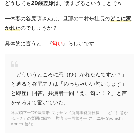
どうしても
29歳差婚
は、凄すぎるということでｗ
一体妻の谷尻萌さんは、旦那の中村歩社長の
どこに惹
かれた
のでしょうか？
具体的に言うと、『
匂い
』らしいです。
「どういうところに惹（ひ）かれたんですか？」
と迫ると谷尻アナは「めっちゃいい匂いします」
と即座に回答。共演者一同「え、匂い！？」と声
をそろえて驚いていた。
谷尻萌アナ“29歳差婚”夫はサンド所属事務所社長 「どこに惹か
れた？」の質問に回答 共演者一同驚き― スポニチ Sponichi
Annex 芸能