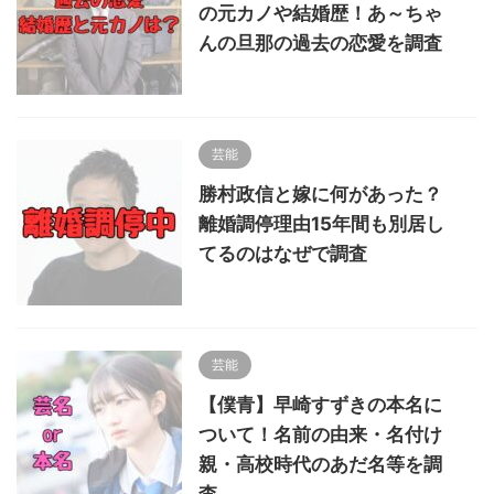
の元カノや結婚歴！あ～ちゃ
んの旦那の過去の恋愛を調査
芸能
勝村政信と嫁に何があった？
離婚調停理由15年間も別居し
てるのはなぜで調査
芸能
【僕青】早崎すずきの本名に
ついて！名前の由来・名付け
親・高校時代のあだ名等を調
査