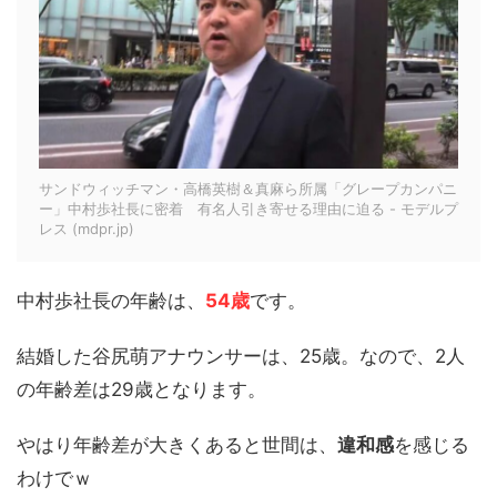
サンドウィッチマン・高橋英樹＆真麻ら所属「グレープカンパニ
ー」中村歩社長に密着 有名人引き寄せる理由に迫る - モデルプ
レス (mdpr.jp)
中村歩社長の年齢は、
54歳
です。
結婚した谷尻萌アナウンサーは、25歳。なので、2人
の年齢差は29歳となります。
やはり年齢差が大きくあると世間は、
違和感
を感じる
わけでｗ