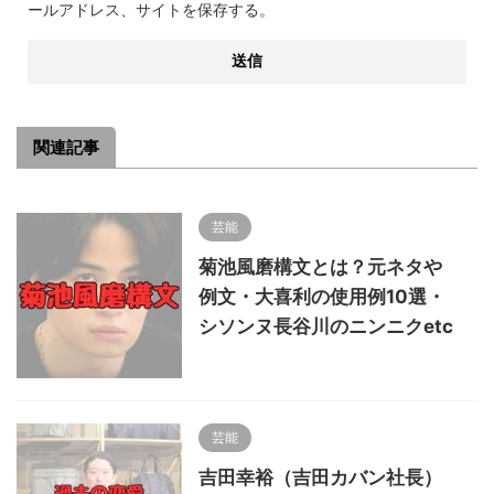
ールアドレス、サイトを保存する。
関連記事
芸能
菊池風磨構文とは？元ネタや
例文・大喜利の使用例10選・
シソンヌ長谷川のニンニクetc
芸能
吉田幸裕（吉田カバン社長）