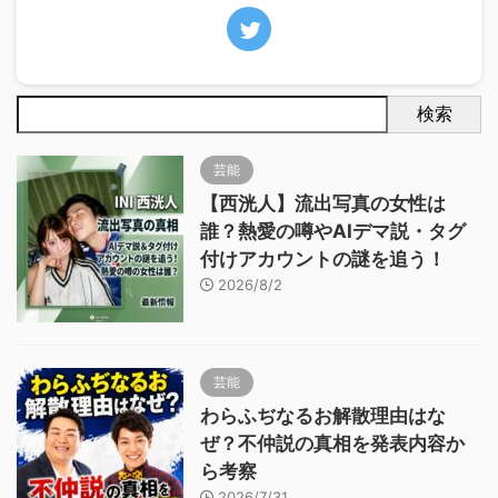
検索
芸能
【西洸人】流出写真の女性は
誰？熱愛の噂やAIデマ説・タグ
付けアカウントの謎を追う！
2026/8/2
芸能
わらふぢなるお解散理由はな
ぜ？不仲説の真相を発表内容か
ら考察
2026/7/31