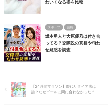
わいくなる姿を比較
スポーツ
芸能
坂本勇人と大原優乃は付き合
ってる？交際説の真相や匂わ
せ疑惑を調査
【24時間マラソン】歴代リタイア者は
誰？なぜゴールに間に合わなかった？